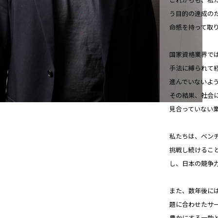
う目的の達成の
命感を持って取
国家資格業界で
手法に縛られて
進んでいないよ
その結果、社会
見合っていない
私たちは、ベン
挑戦し続けるこ
し、日本の競争
また、数年後に
題に合わせたサ
豊かにする一助