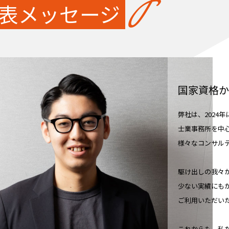
表メッセージ
国家資格か
弊社は、2024
士業事務所を中
様々なコンサル
駆け出しの我々
少ない実績にも
ご利用いただい
これからも、私