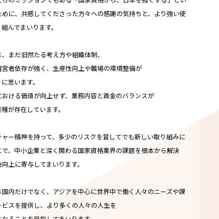
ために、共感してくださった方々への感謝の気持ちと、より強い使
り組んでまいります。
は、まだ旧然たる考え方や組織体制、
経営者依存が強く、生産性向上や職場の環境整備が
うに思います。
における価値が向上せず、業務内容と賃金のバランスが
業種が存在しています。
チャー精神を持って、多少のリスクを冒してでも新しい取り組みに
とで、中小企業と深く関わる国家資格業界の課題を根本から解決
力向上に寄与してまいります。
は国内だけでなく、アジアを中心に世界中で働く人々のニーズや課
ービスを提供し、より多くの人々の人生を
となることを目指してまいります。