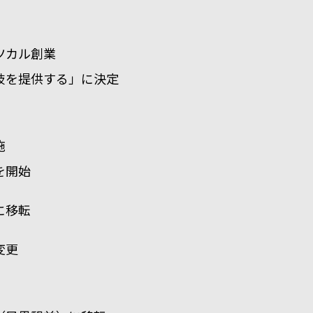
ツカル創業
肢を提供する」に決定
施
を開始
に移転
変更