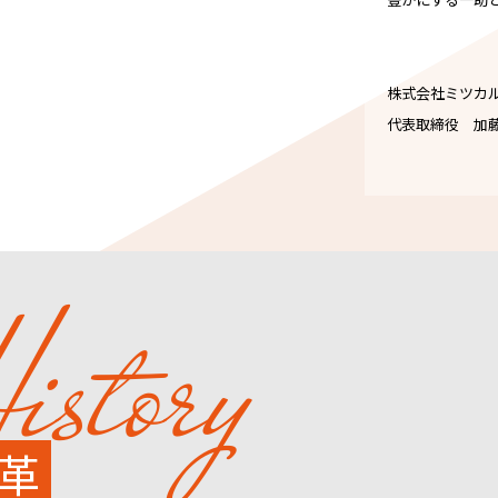
株式会社ミツカ
代表取締役 加
istory
革