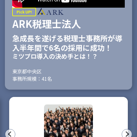
Pick UP!
ARK税理士法人
急成長を遂げる税理士事務所が導
入半年間で6名の採用に成功！
ミツプロ導入の決め手とは！？
東京都中央区
事務所規模：41名