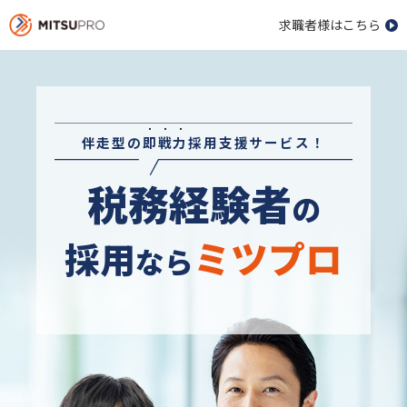
求職者様はこちら
伴走型の
即
戦
力
採用支援サービス！
税務経験者
の
ミツプロ
採用
なら