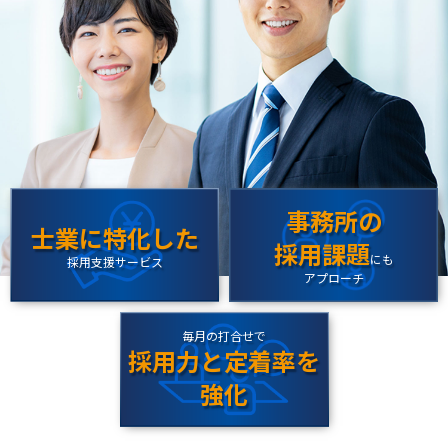
事務所の
士業
に
特化
した
採用課題
にも
採用支援サービス
アプローチ
毎月の打合せで
採用力と定着率を
強化