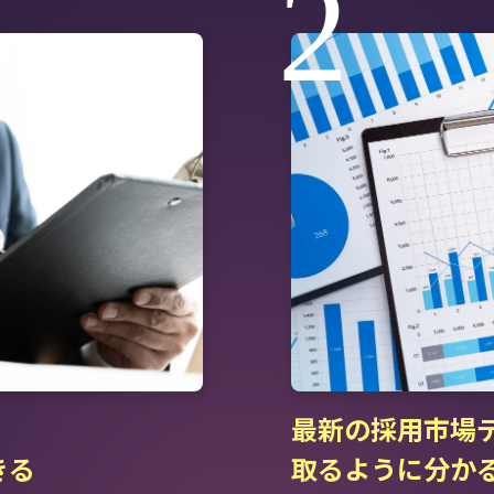
2
最新の採用市場
きる
取るように分か