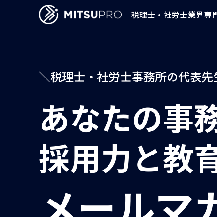
税理士・社労士業界専
／
税理士・社労士事務所の代表先
あなたの事
採用力と教
メールマ