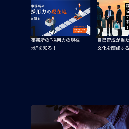
1
2
事務所の"採用力の現在
自己育成が当
地"を知る！
文化を醸成す