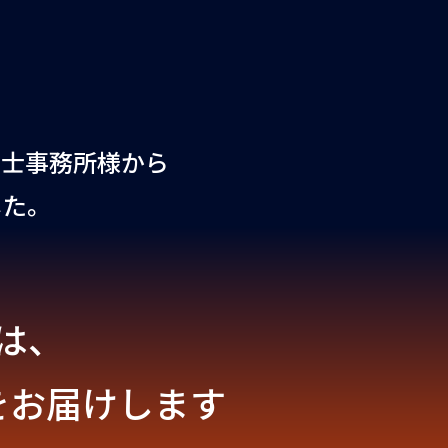
労士事務所様から
した。
は、
をお届けします