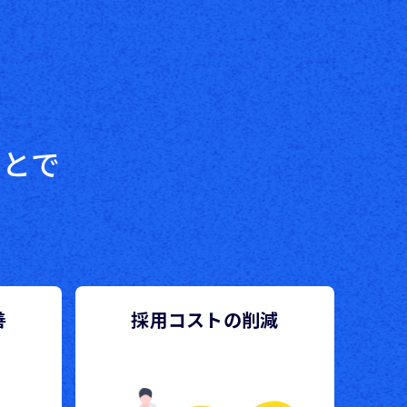
ことで
！
善
採用コストの削減