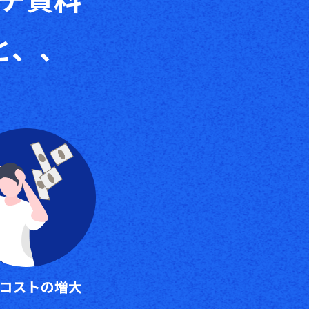
チ資料
と、、